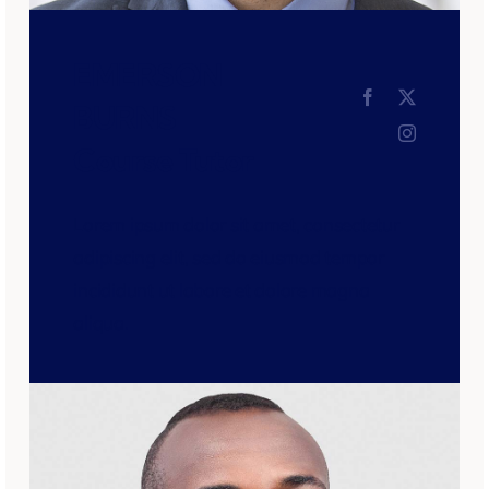
EMERSON
BURNS
Course Tutor
Lorem ipsum dolor sit amet, consectetur
adipiscing elit, sed do eiusmod tempor
incididunt ut labore et dolore magna
aliqua.