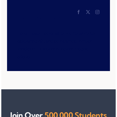
PHOENIX MILLS
Course Tutor
Lorem ipsum dolor sit amet, consectetur
adipiscing elit, sed do eiusmod tempor
incididunt ut labore et dolore magna
aliqua.
Join Over
500,000 Students