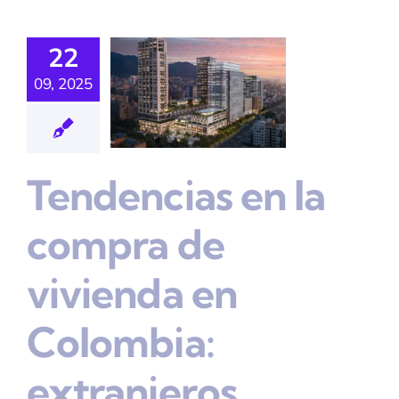
ienda En
22
lombia:
09, 2025
anjeros,
ombianos
En El
Tendencias en la
erior Y
compra de
pradores
rregionales
vivienda en
nmobiliario
Colombia:
extranjeros,