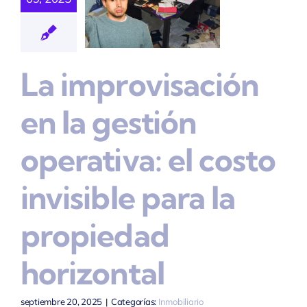
 Costo
visible
La improvisación
ara La
opiedad
en la gestión
izontal
operativa: el costo
nmobiliario
invisible para la
propiedad
horizontal
septiembre 20, 2025
|
Categorías:
Inmobiliario