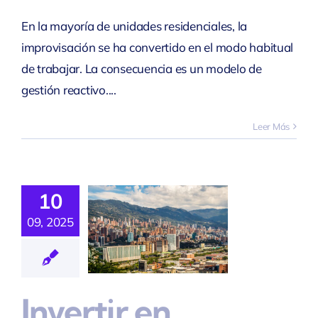
En la mayoría de unidades residenciales, la
improvisación se ha convertido en el modo habitual
de trabajar. La consecuencia es un modelo de
gestión reactivo....
Leer Más
ertir En
10
lombia
09, 2025
Con
nfianza
Invertir en
nmobiliario