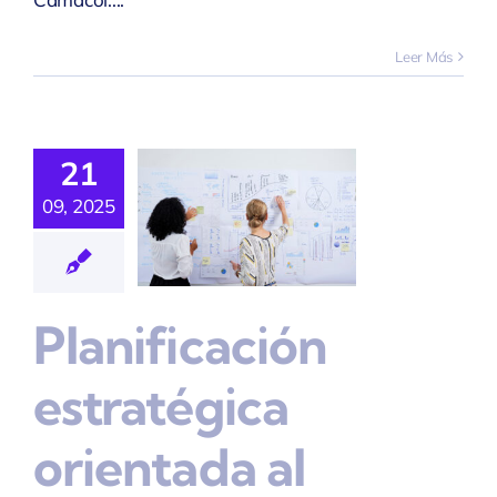
Leer Más
ificación
ratégica
21
ientada
09, 2025
Al
cimiento
Planificación
 Ventas
adeo y ventas
estratégica
orientada al