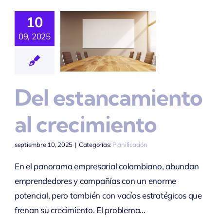
Del
10
ancamiento
09, 2025
Al
cimiento
Del estancamiento
lanificación
al crecimiento
septiembre 10, 2025
|
Categorías:
Planificación
En el panorama empresarial colombiano, abundan
emprendedores y compañías con un enorme
potencial, pero también con vacíos estratégicos que
frenan su crecimiento. El problema...