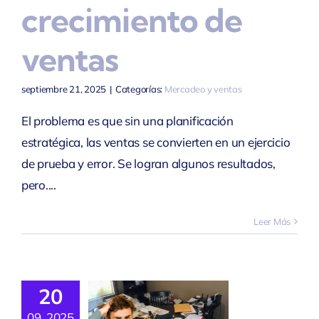
crecimiento de
ventas
septiembre 21, 2025
|
Categorías:
Mercadeo y ventas
El problema es que sin una planificación
estratégica, las ventas se convierten en un ejercicio
de prueba y error. Se logran algunos resultados,
pero....
La
Leer Más
rovisación
En La
estión
20
rativa:
09, 2025