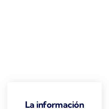
16 de Noviembre
Planificar o improvisar, una
elección correcta marcará la
diferencia.
La información