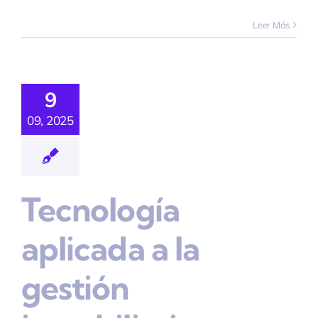
Leer Más
nología
icada A
9
Gestión
09, 2025
obiliaria
Tecnología
Tecnología
aplicada a la
gestión