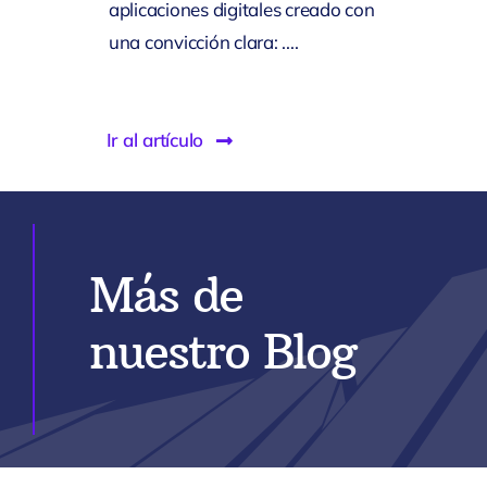
aplicaciones digitales creado con
una convicción clara: ....
Ir al artículo
Más de
nuestro Blog
dencias
En La
mpra De